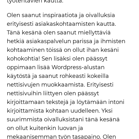
työtehtävien kautta.
Olen saanut inspiraatiota ja oivalluksia
erityisesti asiakaskohtaamisten kautta.
Tänä kesänä olen saanut miellyttäviä
hetkiä asiakaspalvelun parissa ja ihmisten
kohtaaminen töissä on ollut ihan kesäni
kohokohtia! Sen lisäksi olen päässyt
oppimaan lisää Wordpress-alustan
käytöstä ja saanut rohkeasti kokeilla
nettisivujen muokkaamista. Erityisesti
nettisivuihin liittyen olen päässyt
kirjoittamaan tekstejä ja löytämään intoni
kirjoittamista kohtaan uudelleen. Yksi
suurimmista oivalluksistani tänä kesänä
on ollut kuitenkin luovan ja
mekaanisemman työn tasapaino. Olen