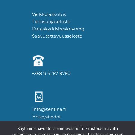
Verkkolaskutus
Tietosuojaseloste
Dataskyddsbeskrivning
Saavutettavuusseloste
+358 9 4257 8750
info@sentina.fi
Yhteystiedot
Käytämme sivustollamme evästeitä. Evästeiden avulla
pystymme tarjoamaan sinulle paremman käyttökokemuksen