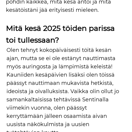
pohdin kaikkea, mitä kesä antoi ja mitä
kesätöistäni jää erityisesti mieleen.
Mitä kesä 2025 töiden parissa
toi tullessaan?
Olen tehnyt kokopäiväisesti töitä kesän
ajan, mutta se ei ole estänyt nauttimasta
myös auringosta ja lämpimistä keleistä!
Kauniiden kesäpäivien lisäksi olen töissä
päässyt nauttimaan mukavista hetkistä,
ideoista ja oivalluksista. Vaikka olin ollut jo
samankaltaisissa tehtävissä Sentinalla
viimekin vuonna, olen päässyt
kerryttämään jälleen osaamista aivan
uusista näkökulmista ja uusien