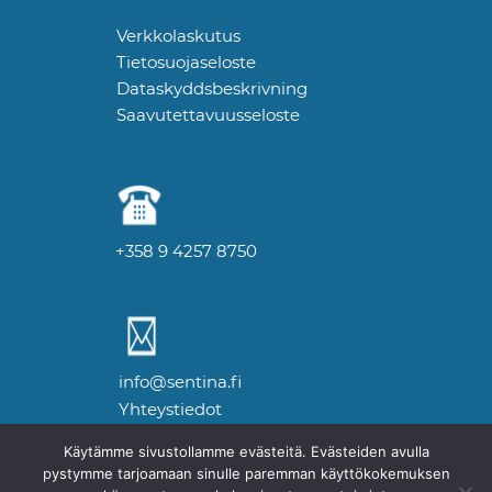
Verkkolaskutus
Tietosuojaseloste
Dataskyddsbeskrivning
Saavutettavuusseloste
+358 9 4257 8750
info@sentina.fi
Yhteystiedot
Käytämme sivustollamme evästeitä. Evästeiden avulla
pystymme tarjoamaan sinulle paremman käyttökokemuksen