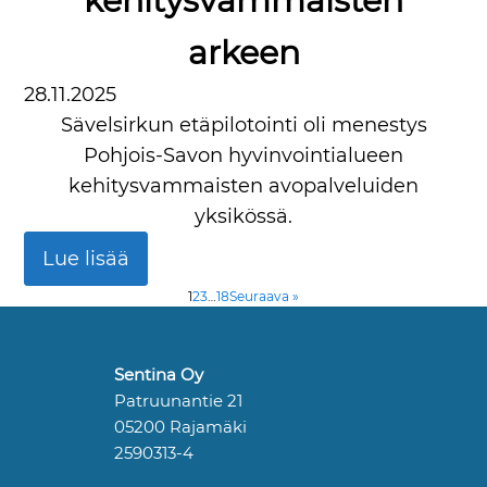
kehitysvammaisten
arkeen
28.11.2025
Sävelsirkun etäpilotointi oli menestys
Pohjois-Savon hyvinvointialueen
kehitysvammaisten avopalveluiden
yksikössä.
Lue lisää
1
2
3
…
18
Seuraava »
Sentina Oy
Patruunantie 21
05200 Rajamäki
2590313-4