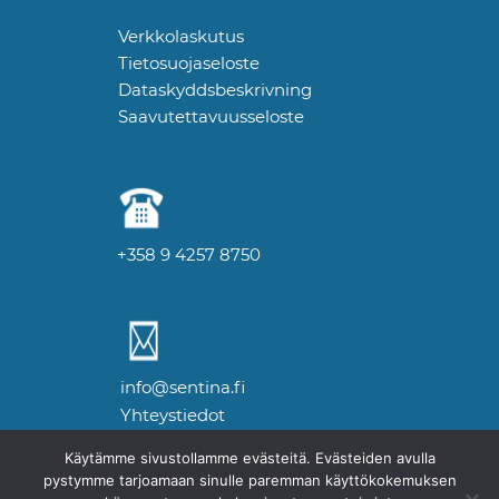
Verkkolaskutus
Tietosuojaseloste
Dataskyddsbeskrivning
Saavutettavuusseloste
+358 9 4257 8750
info@sentina.fi
Yhteystiedot
Käytämme sivustollamme evästeitä. Evästeiden avulla
pystymme tarjoamaan sinulle paremman käyttökokemuksen