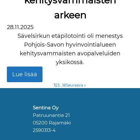
kehitysvammaisten
arkeen
28.11.2025
Sävelsirkun etäpilotointi oli menestys
Pohjois-Savon hyvinvointialueen
kehitysvammaisten avopalveluiden
yksikössä.
Lue lisää
1
2
3
…
18
Seuraava »
Sentina Oy
Patruunantie 21
05200 Rajamäki
2590313-4