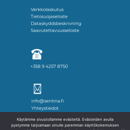
Verkkolaskutus
Tietosuojaseloste
Dataskyddsbeskrivning
Saavutettavuusseloste
+358 9 4257 8750
info@sentina.fi
Yhteystiedot
Käytämme sivustollamme evästeitä. Evästeiden avulla
pystymme tarjoamaan sinulle paremman käyttökokemuksen