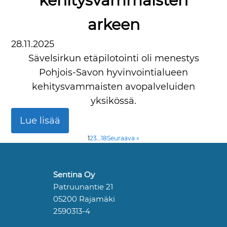
kehitysvammaisten
arkeen
28.11.2025
Sävelsirkun etäpilotointi oli menestys
Pohjois-Savon hyvinvointialueen
kehitysvammaisten avopalveluiden
yksikössä.
Lue lisää
1
2
3
…
18
Seuraava »
Sentina Oy
Patruunantie 21
05200 Rajamäki
2590313-4