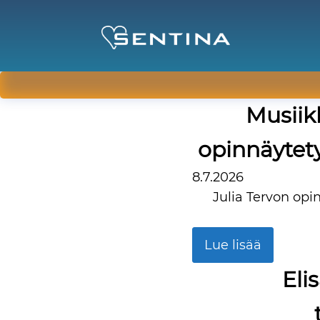
Musiik
opinnäytet
8.7.2026
Julia Tervon opi
Lue lisää
Eli