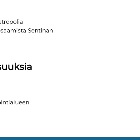
tropolia
osaamista Sentinan
isuuksia
ointialueen