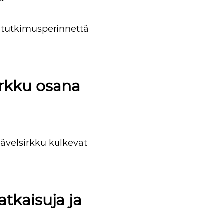
 tutkimusperinnettä
irkku osana
Sävelsirkku kulkevat
atkaisuja ja