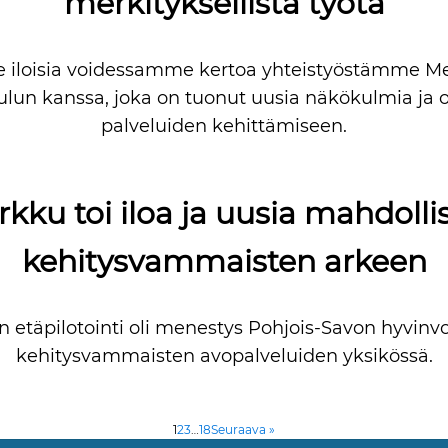
merkityksellistä työtä
iloisia voidessamme kertoa yhteistyöstämme Me
un kanssa, joka on tuonut uusia näkökulmia ja 
palveluiden kehittämiseen.
rkku toi iloa ja uusia mahdoll
kehitysvammaisten arkeen
n etäpilotointi oli menestys Pohjois-Savon hyvinv
kehitysvammaisten avopalveluiden yksikössä.
1
2
3
…
18
Seuraava »