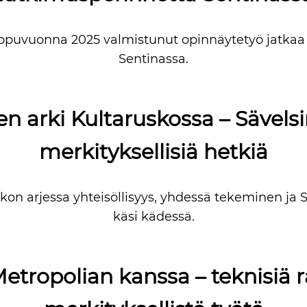
oppuvuonna 2025 valmistunut opinnäytetyö jatkaa
Sentinassa.
nen arki Kultaruskossa – Sävels
merkityksellisiä hetkiä
kon arjessa yhteisöllisyys, yhdessä tekeminen ja 
käsi kädessä.
etropolian kanssa – teknisiä r