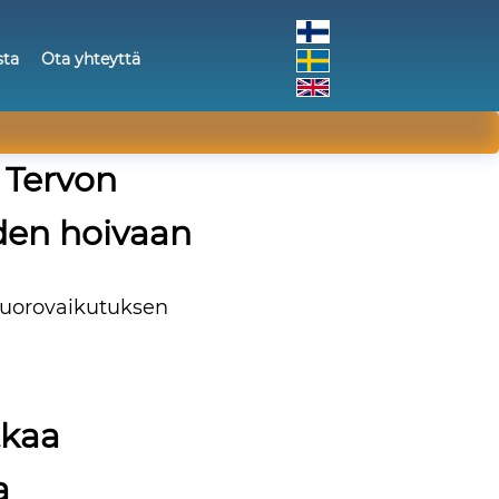
sta
Ota yhteyttä
 Tervon
den hoivaan
 vuorovaikutuksen
tkaa
a