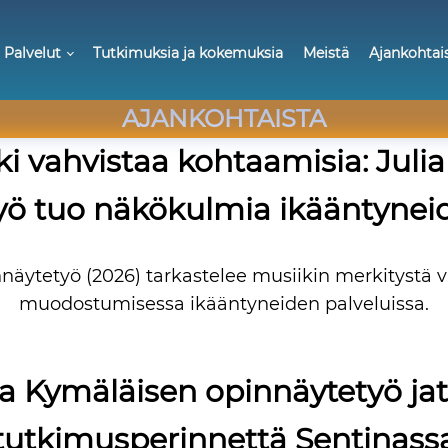
Palvelut
Tutkimuksia ja kokemuksia
Meistä
Ajankohtai
AJANKOHTAISTA
ki vahvistaa kohtaamisia: Julia
yö tuo näkökulmia ikääntynei
nnäytetyö (2026) tarkastelee musiikin merkitystä
muodostumisessa ikääntyneiden palveluissa.
sa Kymäläisen opinnäytetyö ja
tutkimusperinnettä Sentinass