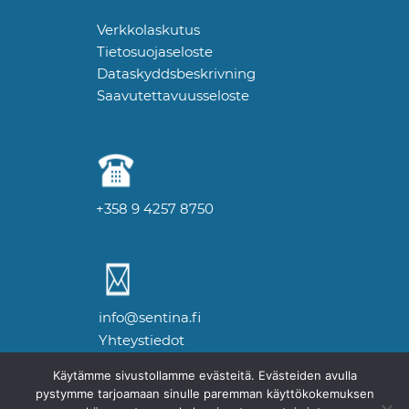
Verkkolaskutus
Tietosuojaseloste
Dataskyddsbeskrivning
Saavutettavuusseloste
+358 9 4257 8750
info@sentina.fi
Yhteystiedot
Käytämme sivustollamme evästeitä. Evästeiden avulla
pystymme tarjoamaan sinulle paremman käyttökokemuksen