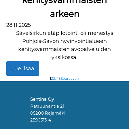
kehitysvammaisten
arkeen
28.11.2025
Sävelsirkun etäpilotointi oli menestys
Pohjois-Savon hyvinvointialueen
kehitysvammaisten avopalveluiden
yksikössä.
Lue lisää
1
2
3
…
18
Seuraava »
Sentina Oy
Patruunantie 21
05200 Rajamäki
2590313-4