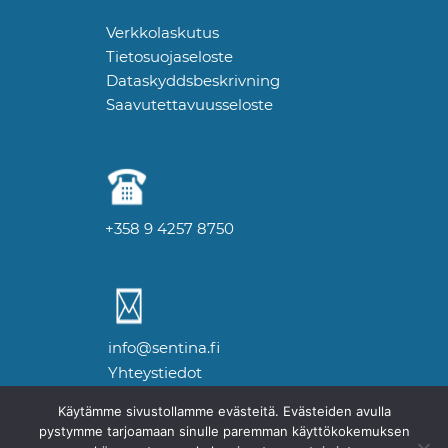
Verkkolaskutus
Tietosuojaseloste
Dataskyddsbeskrivning
Saavutettavuusseloste
+358 9 4257 8750
info@sentina.fi
Yhteystiedot
Käytämme sivustollamme evästeitä. Evästeiden avulla
pystymme tarjoamaan sinulle paremman käyttökokemuksen