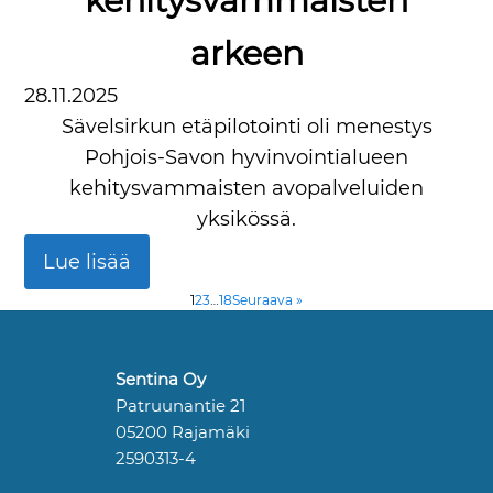
kehitysvammaisten
arkeen
28.11.2025
Sävelsirkun etäpilotointi oli menestys
Pohjois-Savon hyvinvointialueen
kehitysvammaisten avopalveluiden
yksikössä.
Lue lisää
1
2
3
…
18
Seuraava »
Sentina Oy
Patruunantie 21
05200 Rajamäki
2590313-4