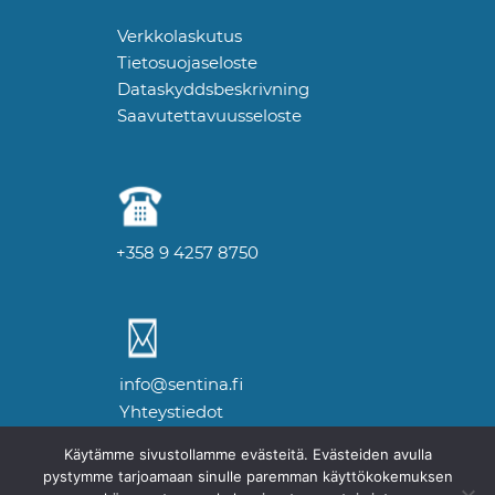
Verkkolaskutus
Tietosuojaseloste
Dataskyddsbeskrivning
Saavutettavuusseloste
+358 9 4257 8750
info@sentina.fi
Yhteystiedot
Käytämme sivustollamme evästeitä. Evästeiden avulla
pystymme tarjoamaan sinulle paremman käyttökokemuksen