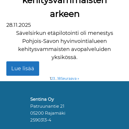
kehitysvammaisten
arkeen
28.11.2025
Sävelsirkun etäpilotointi oli menestys
Pohjois-Savon hyvinvointialueen
kehitysvammaisten avopalveluiden
yksikössä.
Lue lisää
1
2
3
…
18
Seuraava »
Sentina Oy
Patruunantie 21
05200 Rajamäki
2590313-4