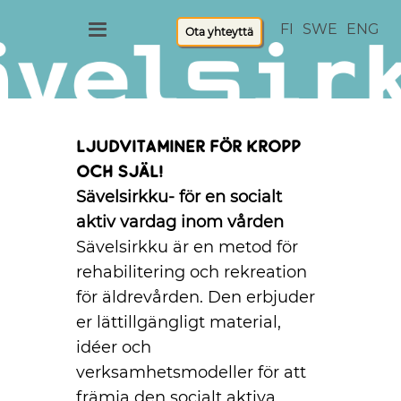
FI
SWE
ENG
Ota yhteyttä
Ljudvitaminer för kropp
och själ!
Sävelsirkku- för en socialt
aktiv vardag inom vården
Sävelsirkku är en metod för
rehabilitering och rekreation
för äldrevården. Den erbjuder
er lättillgängligt material,
idéer och
verksamhetsmodeller för att
främja den socialt aktiva